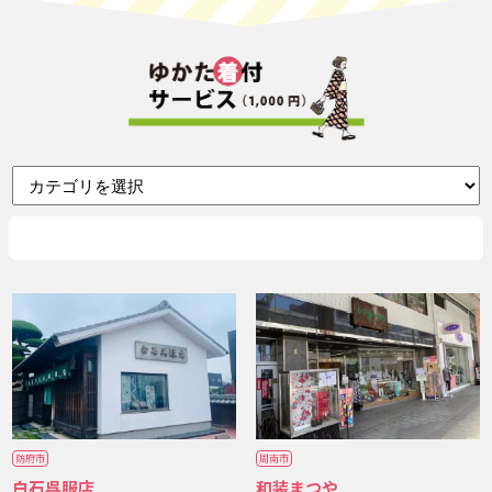
防府市
周南市
白石呉服店
和装まつや