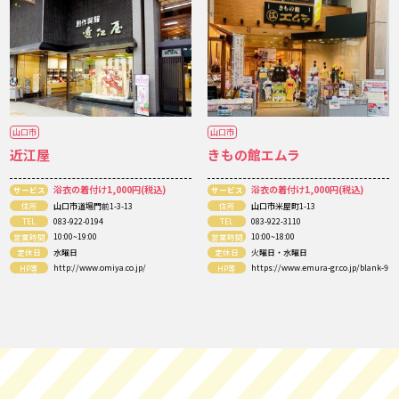
山口市
山口市
近江屋
きもの館エムラ
浴衣の着付け1,000円(税込)
浴衣の着付け1,000円(税込)
サービス
サービス
住所
山口市道場門前1-3-13
住所
山口市米屋町1-13
TEL
083-922-0194
TEL
083-922-3110
営業時間
10:00~19:00
営業時間
10:00~18:00
定休日
水曜日
定休日
火曜日・水曜日
HP等
http://www.omiya.co.jp/
HP等
https://www.emura-gr.co.jp/blank-9