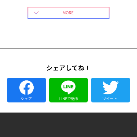
2023-07-18
Instagramにてリポスト開始！！
『＃山口でゆかた』とInstagramにて投稿していただくと浴衣姿を
（yukatadeodekake)のアカウントでリポストさせていただきます。この夏
は素敵な思い出になるようにどんどん浴衣姿を投稿していきましょう。
2023-07-07
『桂伸衛門おはし会in山口』
お知らせ！！７月１７日（月曜日・祝）落語家の桂伸衛門さんが山口に来
られます。３月に続き二度目となる洞春寺でのおはなし会。今回は夏真っ
盛りということで、『夏』をテーマに口演されます。どんな噺が聴けるの
かは当日のお楽しみ。おはなしを聴きにゆかたを着て行かれるのも良いで
シェアしてね！
すね。是非この夏はゆかたを着てみましょう。 会場：洞春寺 山口市水
の上町5-27 お問合せ：090-4427-9647まで
2023-07-07
遅くなりましたがチラシ完成！！
ちょっと遅れましたが２０２３年版「ゆかたdeお出かけ』キャンペーンの
チラシ出来上がりました。各協力店舗・提携店舗に郵送します。
2023-07-01
Instagramにて協力店舗紹介中。
今日から協力店舗のご紹介をInstagram（yukatadeodekake）にて始めま
した。気になる方はInstagramをチェックしてみてください。