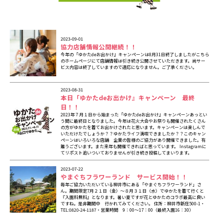
2023-09-01
協力店舗情報公開継続！！
今年の「ゆかたdeお出かけ』キャンペーンは8月31日終了しましたがこちら
のホームページにて店舗情報は引き続き公開させていただきます。尚サー
ビス内容は終了していますので適応になりません。ご了承ください。
2023-08-31
本日「ゆかたdeお出かけ』キャンペーン 最終
日！！
2023年７月１日から始まった「ゆかたdeお出かけ』キャンペーンあっとい
う間に最終日となりました。今年は花火大会やお祭りも開催されたくさん
の方がゆかたを着てお出かけされたと思います。キャンペーンは楽しんで
いただけたでしょうか？？ゆかたライフ満喫できましたか？？このキャン
ペーンはいろいろな店舗 企業の皆様のご協力があり開催できました。有
難うございます。また来年も開催できればと思っています。 Instagramに
てリポスト追いついておりませんが引き続き投稿してまいります。
2023-07-22
やまぐちフラワーランド サービス開始！！
毎年ご協力いただいている柳井市にある「やまぐちフラワーランド」さ
ん。期間限定7月２１日（金）～８月３１日（水）でゆかたを着て行くと
『入園料無料』となります。暑い夏ですが花とゆかたのコラボ最高に良い
ですね。是非期間中 行かれてみてください。 住所：柳井市新庄500-1・
TEL:0820-24-1187・営業時間 9：00～17：00（最終入園16：30）