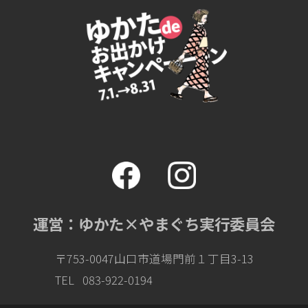
2023-07-01
今日から「ゆかたdeお出かけ』キャンペーン始まり
ます！
本日 ７月１日（土）～８月３１日（木）まで「ゆかたdeお出かけ』キャ
ンペーン開催！！一人でも多くの方にゆかたを着て日常を楽しんで頂けれ
ばと思います。キャンペーン中はゆかたや夏の着物で上記に掲載している
店舗に立ち寄っていただくと各店舗のサービスをご利用いただけます。今
回から各市のイベント情報もこのホームページで見て頂けるようにもなり
ました。是非 ご活用ください。
2023-06-15
協力店舗70店舗突破！！
「ゆかたdeお出かけ』キャンペーンの協力店舗を随時募集しています。
続々とお申し込みを頂き現時点で70店舗を突破しました。お申込みいただ
いた店舗様ありがとうございます。引き続きお申込み受け付けております
のでよろしくお願いいたします。２０２３年山口の夏を盛り上げていきま
しょう！！
運営：ゆかた×やまぐち実行委員会
2023-06-12
協力店舗50店舗突破！！
「ゆかたdeお出かけ』キャンペーンの協力店舗を随時募集しています。
続々とお申し込みを頂き現時点で50店舗を突破しました。お申込みいただ
〒753-0047山口市道場門前１丁目3-13
いた店舗様ありがとうございます。引き続きお申込み受け付けております
のでよろしくお願いいたします。２０２３年山口の夏を盛り上げていきま
TEL
083-922-0194
しょう！！