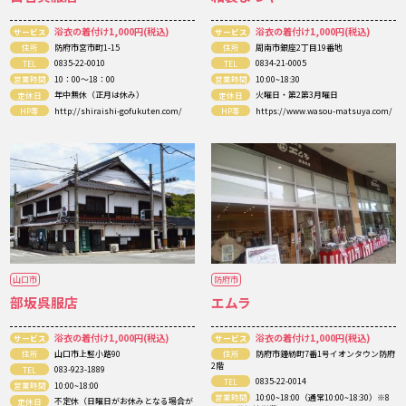
浴衣の着付け1,000円(税込)
浴衣の着付け1,000円(税込)
サービス
サービス
住所
防府市宮市町1-15
住所
周南市銀座2丁目19番地
TEL
0835-22-0010
TEL
0834-21-0005
営業時間
10：00～18：00
営業時間
10:00~18:30
定休日
年中無休（正月は休み）
定休日
火曜日・第2第3月曜日
HP等
http://shiraishi-gofukuten.com/
HP等
https://www.wasou-matsuya.com/
山口市
防府市
部坂呉服店
エムラ
浴衣の着付け1,000円(税込)
浴衣の着付け1,000円(税込)
サービス
サービス
住所
山口市上竪小路90
住所
防府市鐘紡町7番1号イオンタウン防府
2階
TEL
083-923-1889
TEL
0835-22-0014
営業時間
10:00~18:00
営業時間
10:00~18:00（通常10:00~18:30）※8
定休日
不定休（日曜日がお休みとなる場合が