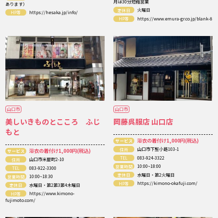
月は30分短縮営業
あります）
定休日
火曜日
HP等
https://hesaka.jp/info/
HP等
https://www.emura-gr.co.jp/blank-8
山口市
山口市
美しいきものとこころ ふじ
岡藤呉服店 山口店
もと
浴衣の着付け1,000円(税込)
サービス
住所
山口市下竪小路103-1
浴衣の着付け1,000円(税込)
サービス
TEL
083-924-3322
住所
山口市米屋町2-10
営業時間
10:00~18:00
TEL
083-922-3300
定休日
水曜日・第2火曜日
営業時間
10:00~18:30
HP等
https://kimono-okafuji.com/
定休日
水曜日・第2第3第4木曜日
HP等
https://www.kimono-
fujimoto.com/